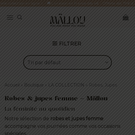
Passer
collection en ligne ✨ • 🚚 Livraison en France dès 4€ • Offerte dès 79€ d’achat
au
contenu
FILTRER
Accueil
»
Boutique
»
LA COLLECTION
»
Robes, Jupes
Robes & jupes femme – Mällou
La féminité au quotidien
Notre sélection de
robes et jupes femme
accompagne vos journées comme vos occasions
spéciales.