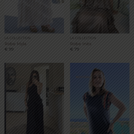
LA COLLECTION
LA COLLECTION
Robe Myla
Robe Inès
€
99
€
79
NOUVEAU
NOUVEAU