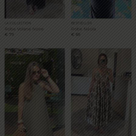
LA COLLECTION
BESTSELLER
Robe Volane Noire
Robe Néola
€
79
€
69
NOUVEAU
NOUVEAU