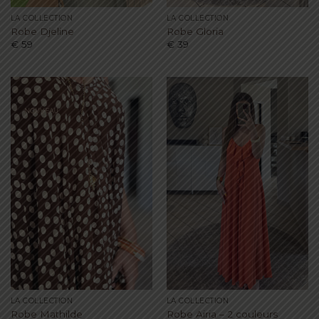
LA COLLECTION
LA COLLECTION
Robe Djeline
Robe Gloria
€
59
€
39
NOUVEAU
LA COLLECTION
LA COLLECTION
Robe Mathilde
Robe Airia – 2 couleurs