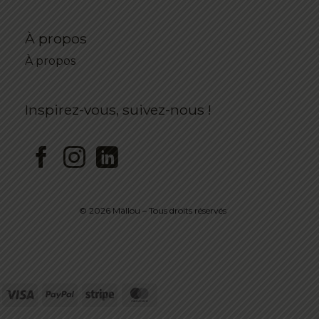
À propos
À propos
Inspirez-vous, suivez-nous !
© 2026 Mällou – Tous droits réservés
Visa
PayPal
Stripe
MasterCard