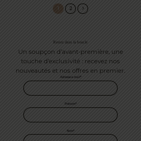
€ 49.
€ 29.
1
2
Restez dans la boucle
Un soupçon d’avant-première, une
touche d’exclusivité : recevez nos
nouveautés et nos offres en premier.
Adresse e-mail*
Prénom*
Nom*