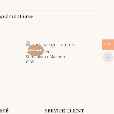
mplémentaires
EUR
Nouveau
LA COLLECTION
Short Jean « Marine »
€
35
ISÉ
SERVICE CLIENT