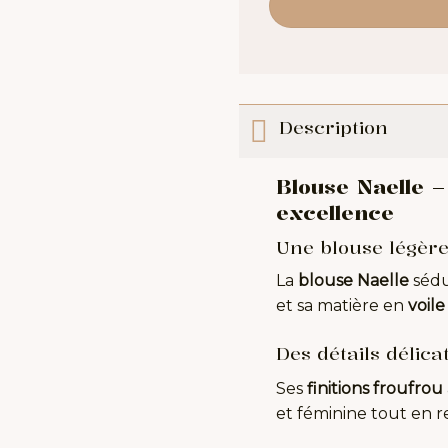
Description
Blouse Naelle 
excellence
Une blouse légère
La
blouse Naelle
sédu
et sa matière en
voil
Des détails délica
Ses
finitions froufrou
et féminine tout en re