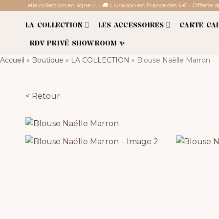
Passer
✨ Nouvelle collection en ligne ✨ • 🚚 Livraison en France dès 4€ • Offerte dès
au
LA COLLECTION
LES ACCESSOIRES
CARTE CA
contenu
RDV PRIVÉ SHOWROOM ✨
Accueil
»
Boutique
»
LA COLLECTION
»
Blouse Naëlle Marron
< Retour