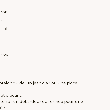
rron
er
 col
nnée
ntalon fluide, un jean clair ou une pièce
et élégant.
erte sur un débardeur ou fermée pour une
uée.