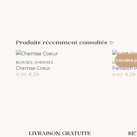
Produits récemment consultés ✨
Dernière 
BLOUSES, CHEMISES
LA COLLECTI
Chemise Coeur
Pantalon P
Le
Le
Le
€
39
€
29
€
49
€
29
prix
prix
prix
initial
actuel
initial
était :
est :
était :
e
€ 39.
€ 29.
€ 49.
LIVRAISON GRATUITE
RE