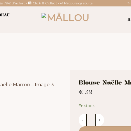
 79€ d’achat • 🛍 Click & Collect • ↩ Retours gratuits
✨ No
DEAU
B
Blouse Naëlle M
€
39
En stock
quantité de Blouse Naëlle Marr