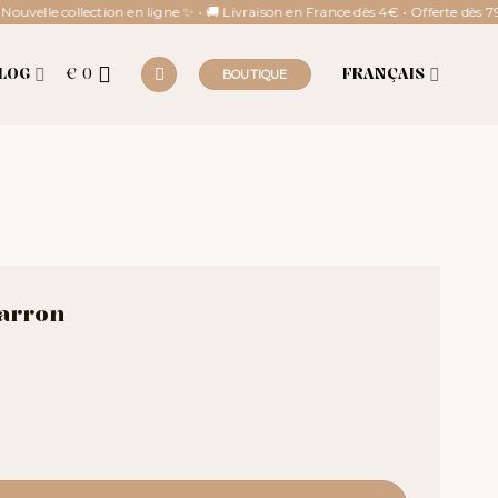
uvelle collection en ligne ✨ • 🚚 Livraison en France dès 4€ • Offerte dès 79€
LOG
€
0
FRANÇAIS
BOUTIQUE
arron
on