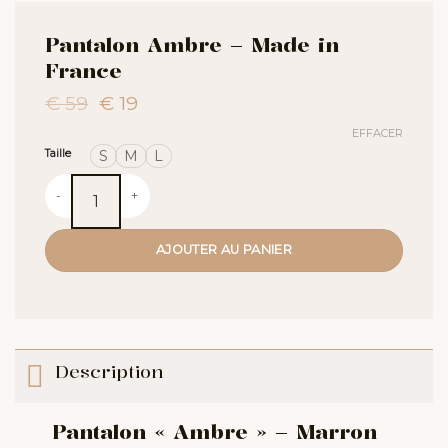
Pantalon Ambre – Made in
France
Le
Le
€
59
€
19
prix
prix
EFFACER
initial
actuel
Taille
S
M
L
était :
est :
€ 59.
€ 19.
quantité de Pantalon Ambre - Made in France
AJOUTER AU PANIER
Description
Pantalon « Ambre » – Marron