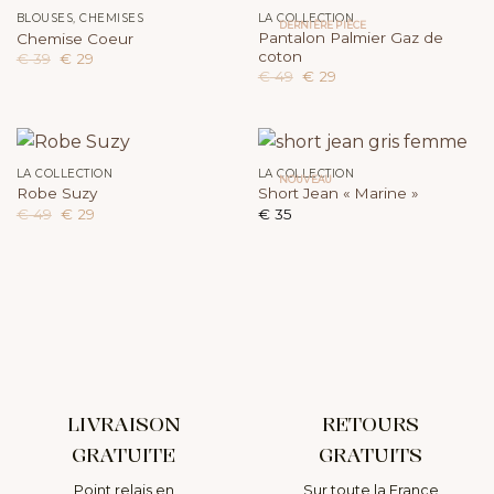
BLOUSES, CHEMISES
LA COLLECTION
DERNIÈRE PIÈCE
Pantalon Palmier Gaz de
Chemise Coeur
coton
Le
Le
€
39
€
29
prix
prix
Le
Le
€
49
€
29
initial
actuel
prix
prix
était :
est :
initial
actuel
€ 39.
€ 29.
était :
est :
€ 49.
€ 29.
LA COLLECTION
LA COLLECTION
NOUVEAU
Robe Suzy
Short Jean « Marine »
Le
Le
€
49
€
29
€
35
prix
prix
initial
actuel
était :
est :
€ 49.
€ 29.
LIVRAISON
RETOURS
GRATUITE
GRATUITS
Point relais en
Sur toute la France