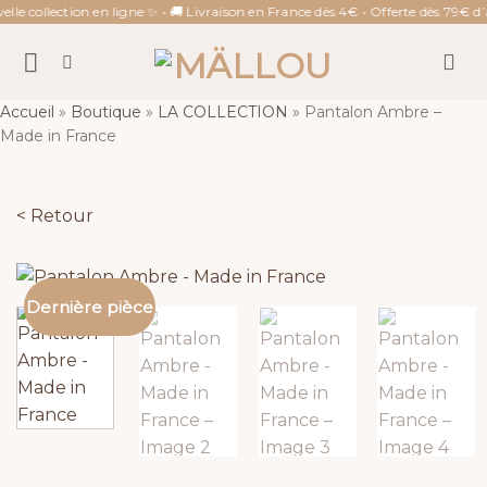
Passer
 collection en ligne ✨ • 🚚 Livraison en France dès 4€ • Offerte dès 79€ d’ach
au
contenu
Accueil
»
Boutique
»
LA COLLECTION
»
Pantalon Ambre –
Made in France
< Retour
Dernière pièce